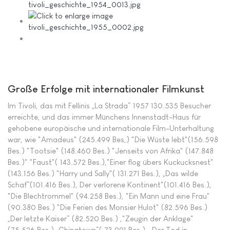
Große Erfolge mit internationaler Filmkunst
Im Tivoli, das mit Fellinis „La Strada“ 1957 130.535 Besucher
erreichte, und das immer Münchens Innenstadt-Haus für
gehobene europäische und internationale Film-Unterhaltung
war, wie "Amadeus" (245.499 Bes,) "Die Wüste lebt"(156.598
Bes.) "Tootsie" (148.460 Bes.) "Jenseits von Afrika" (147.848
Bes.)" "Faust"( 143.572 Bes.),"Einer flog übers Kuckucksnest"
(143.156 Bes.) "Harry und Sally"( 131.271 Bes.), „Das wilde
Schaf“(101.416 Bes.), Der verlorene Kontinent"(101.416 Bes.),
"Die Blechtrommel" (94.258 Bes.), "Ein Mann und eine Frau"
(90.380 Bes.) "Die Ferien des Monsier Hulot" (82.596 Bes.)
„Der letzte Kaiser“ (82.520 Bes.) ,"Zeugin der Anklage"
(75.526 Bes.) „Chinatown“( 73.991 Bes.), „Der Tod in