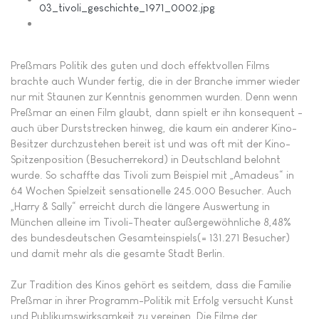
Preßmars Politik des guten und doch effekt­vollen Films
brachte auch Wunder fertig, die in der Branche immer wieder
nur mit Staunen zur Kenntnis genommen wurden. Denn wenn
Preßmar an einen Film glaubt, dann spielt er ihn konsequent -
auch über Durststrecken hinweg, die kaum ein anderer Kino-
Besitzer durchzu­stehen bereit ist und was oft mit der Kino-
Spitzenposition (Besucherrekord) in Deutschland belohnt
wurde. So schaffte das Tivoli zum Beispiel mit „Amadeus“ in
64 Wochen Spielzeit sensationelle 245.000 Besucher. Auch
„Harry & Sally“ erreicht durch die längere Auswertung in
München alleine im Tivoli-Theater außergewöhnliche 8,48%
des bundesdeutschen Gesamteinspiels(= 131.271 Besucher)
und damit mehr als die gesamte Stadt Berlin.
Zur Tradition des Kinos gehört es seitdem, dass die Familie
Preßmar in ihrer Programm-Politik mit Erfolg versucht Kunst
und Publikums­wirksamkeit zu vereinen. Die Filme der