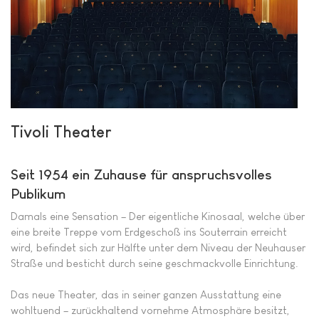
Tivoli Theater
Seit 1954 ein Zuhause für anspruchsvolles
Publikum
Damals eine Sensation – Der eigentliche Kinosaal, welche über
eine breite Treppe vom Erdgeschoß ins Souterrain erreicht
wird, befindet sich zur Hälfte unter dem Niveau der Neuhauser
Straße und besticht durch seine geschmackvolle Einrichtung.
Das neue Theater, das in seiner ganzen Ausstattung eine
wohltuend – zurückhaltend vornehme Atmosphäre besitzt,