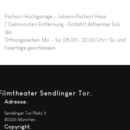
Pschorr-Hochgarage - Johann Pschorr Haus
7 Gehminuten Entfernung - Einfahrt Altheimer Eck
14a
Öffnungszeiten: Mo. - Sa. 08.00 - 22.00 Uhr / So. und
Feiertage geschlossen
Filmtheater Sendlinger Tor.
Adresse
Sendlinger Tor Platz 11
80336 München
Copyright